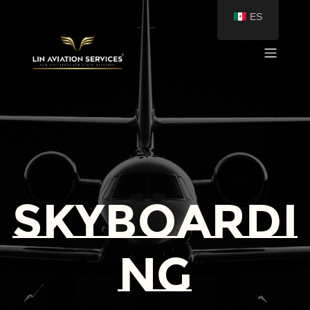
ES
skyboardi
ng