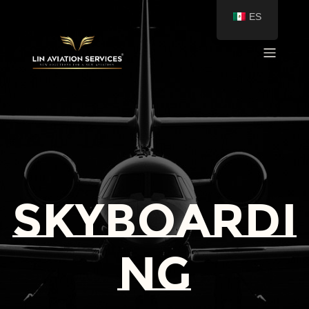
ES
skyboardi
ng